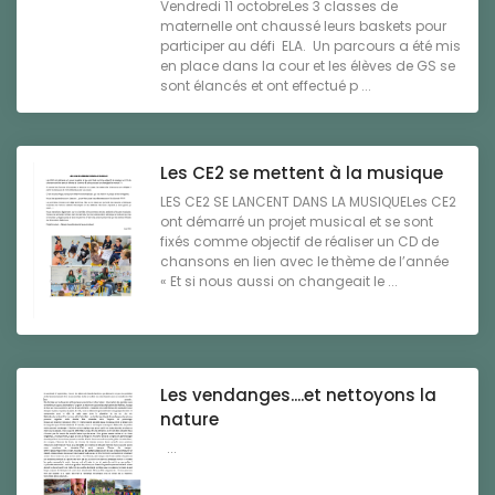
Vendredi 11 octobreLes 3 classes de
maternelle ont chaussé leurs baskets pour
participer au défi ELA. Un parcours a été mis
en place dans la cour et les élèves de GS se
sont élancés et ont effectué p ...
Les CE2 se mettent à la musique
LES CE2 SE LANCENT DANS LA MUSIQUELes CE2
ont démarré un projet musical et se sont
fixés comme objectif de réaliser un CD de
chansons en lien avec le thème de l’année
« Et si nous aussi on changeait le ...
Les vendanges....et nettoyons la
nature
...