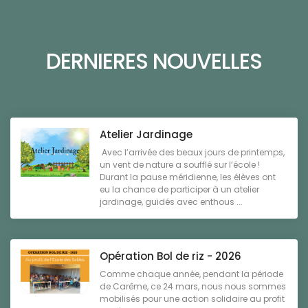
DERNIERES NOUVELLES
Atelier Jardinage
Avec l’arrivée des beaux jours de printemps,
un vent de nature a soufflé sur l’école !
Durant la pause méridienne, les élèves ont
eu la chance de participer à un atelier
jardinage, guidés avec enthous ...
Opération Bol de riz - 2026
Comme chaque année, pendant la période
de Carême, ce 24 mars, nous nous sommes
mobilisés pour une action solidaire au profit