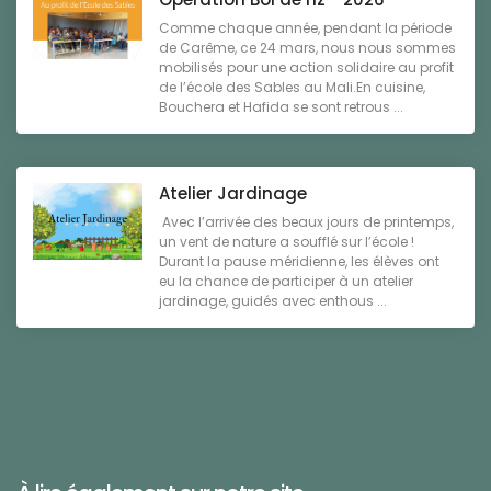
Comme chaque année, pendant la période
de Carême, ce 24 mars, nous nous sommes
mobilisés pour une action solidaire au profit
de l’école des Sables au Mali.En cuisine,
Bouchera et Hafida se sont retrous ...
Atelier Jardinage
Avec l’arrivée des beaux jours de printemps,
un vent de nature a soufflé sur l’école !
Durant la pause méridienne, les élèves ont
eu la chance de participer à un atelier
jardinage, guidés avec enthous ...