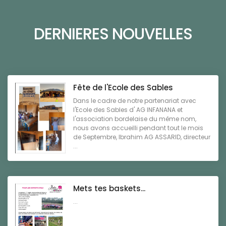
DERNIERES NOUVELLES
Fête de l'Ecole des Sables
Dans le cadre de notre partenariat avec
l'Ecole des Sables d' AG INFANANA et
l'association bordelaise du même nom,
nous avons accueilli pendant tout le mois
de Septembre, Ibrahim AG ASSARID, directeur
...
Mets tes baskets...
...