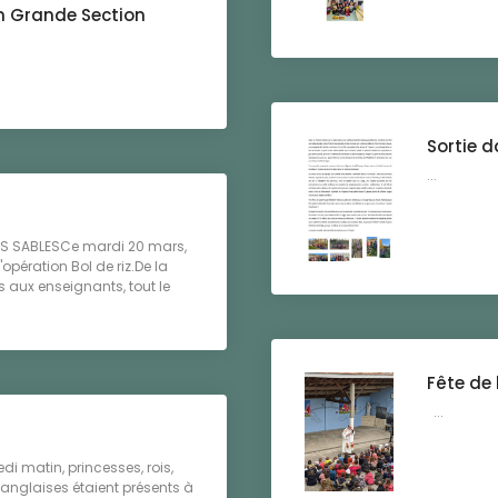
en Grande Section
Sortie d
...
DES SABLESCe mardi 20 mars,
l'opération Bol de riz.De la
s aux enseignants, tout le
Fête de 
...
i matin, princesses, rois,
t anglaises étaient présents à