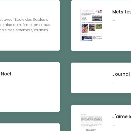
Mets tes
t avec l'Ecole des Sables d'
...
ordelaise du même nom, nous
 mois de Septembre, Ibrahim
 Noël
Journal
...
J'aime l
...