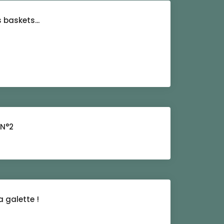
 baskets...
 N°2
a galette !