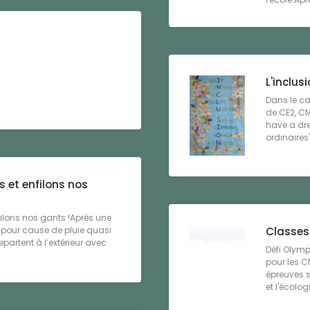
L'inclusi
Dans le ca
de CE2, CM
have a dre
ordinaires"
 et enfilons nos
lons nos gants !Après une
Classes 
 pour cause de pluie quasi
repartent à l’extérieur avec
Défi Olymp
pour les C
épreuves s
et l'écologi