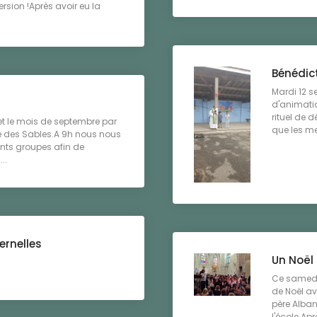
rsion !Après avoir eu la
Bénédic
Mardi 12 s
d'animati
rituel de d
t le mois de septembre par
que les me
le des Sables.A 9h nous nous
nts groupes afin de
..
ernelles
Un Noël 
Ce samedi
de Noël ave
père Alban
l'école.Aprè