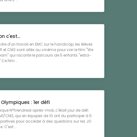
on c'est...
dre d'un travail en EMC sur le handicap, les élèves
1 et CM2 sont allés au cinéma pour voir le film "We
am" qui raconte le parcours de 5 enfants "extra-
.Ce film ...
Olympiques : 1er défi
ique N°1Vendredi après-midi, c'était jour de défi
M1/CM2, qui en équipes de 10 ont du participer à 5
portives pour accéder à des questions sur les JO
e. C'est ...