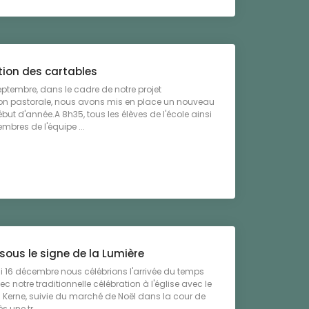
tion des cartables
eptembre, dans le cadre de notre projet
on pastorale, nous avons mis en place un nouveau
ébut d'année.A 8h35, tous les élèves de l'école ainsi
mbres de l'équipe ...
sous le signe de la Lumière
 16 décembre nous célébrions l'arrivée du temps
c notre traditionnelle célébration à l'église avec le
 Kerne, suivie du marché de Noël dans la cour de
s une tr ...